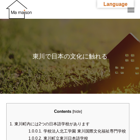
Language
東
川
で
日
本
の
文
化
に
触
れ
る
Contents
[
hide
]
1.
東川町内には2つの日本語学校があります
1.0.0.1.
学校法人北工学園 東川国際文化福祉専門学校
1.0.0.2.
東川町立東川日本語学校