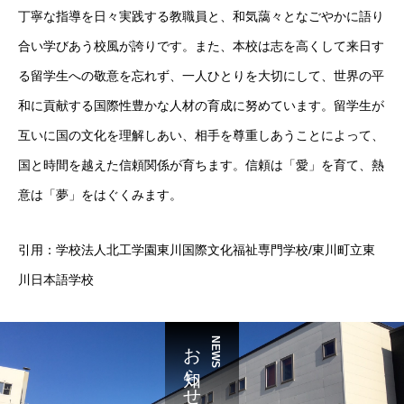
丁寧な指導を日々実践する教職員と、和気藹々となごやかに語り
合い学びあう校風が誇りです。また、本校は志を高くして来日す
る留学生への敬意を忘れず、一人ひとりを大切にして、世界の平
和に貢献する国際性豊かな人材の育成に努めています。留学生が
互いに国の文化を理解しあい、相手を尊重しあうことによって、
国と時間を越えた信頼関係が育ちます。信頼は「愛」を育て、熱
意は「夢」をはぐくみます。
引用：学校法人北工学園東川国際文化福祉専門学校/東川町立東
川日本語学校
お知らせ
NEWS